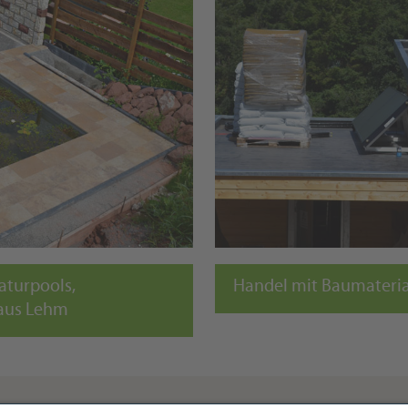
aturpools,
Handel mit Baumateria
 aus Lehm