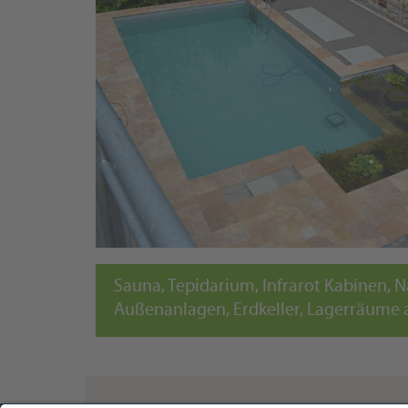
Sauna, Tepidarium, Infrarot Kabinen, N
Außenanlagen, Erdkeller, Lagerräume